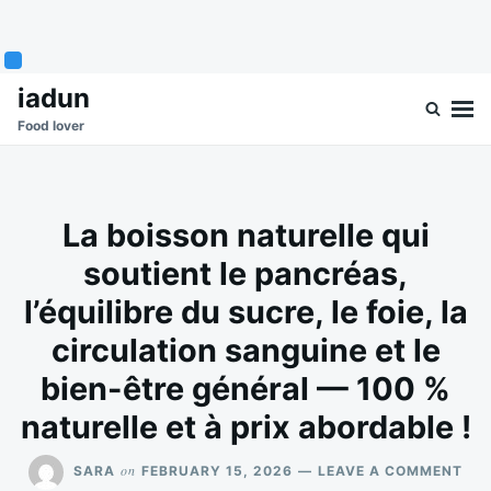
Skip
Search
iadun
to
for:
Food lover
content
La boisson naturelle qui
soutient le pancréas,
l’équilibre du sucre, le foie, la
circulation sanguine et le
bien-être général — 100 %
naturelle et à prix abordable !
ON
on
SARA
FEBRUARY 15, 2026
LEAVE A COMMENT
LA