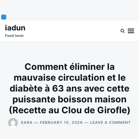
Skip
Search
iadun
to
for:
Food lover
content
Comment éliminer la
mauvaise circulation et le
diabète à 63 ans avec cette
puissante boisson maison
(Recette au Clou de Girofle)
ON
on
SARA
FEBRUARY 15, 2026
LEAVE A COMMENT
CO
ÉLI
LA