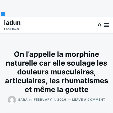
Skip
Search
iadun
to
for:
Food lover
content
On l’appelle la morphine
naturelle car elle soulage les
douleurs musculaires,
articulaires, les rhumatismes
et même la goutte
ON
on
SARA
FEBRUARY 1, 2026
LEAVE A COMMENT
ON
L’AP
LA