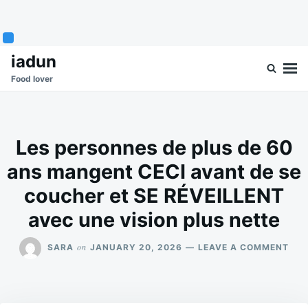
Skip
Search
iadun
to
for:
Food lover
content
Les personnes de plus de 60
ans mangent CECI avant de se
coucher et SE RÉVEILLENT
avec une vision plus nette
ON
on
SARA
JANUARY 20, 2026
LEAVE A COMMENT
LES
PER
DE
PLU