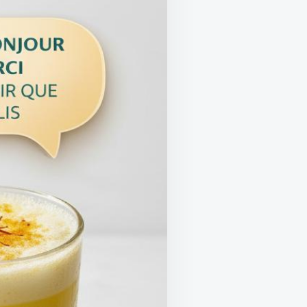
URQUOI
UT
NE
NTÉGRER
TTE
ISSON
SSANTE
TRE
TINE
TIDIENNE