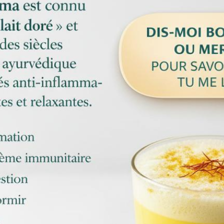
PO
IL
VA
LA
PEI
D’I
CE
BO
PUI
À
VO
ROU
QUO