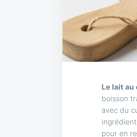
Le lait a
boisson tr
avec du cu
ingrédient
pour en re