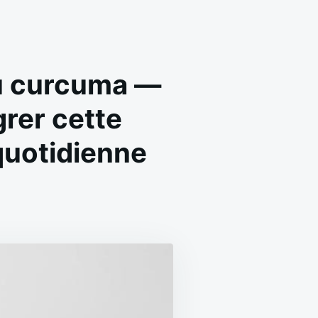
 au curcuma —
grer cette
quotidienne
NCIPAUX
NFAITS
T
RCUMA