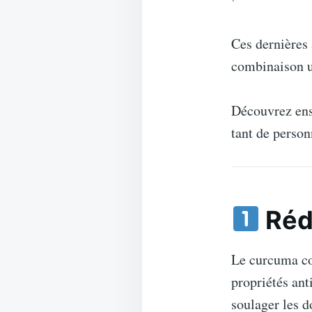
Ces dernières 
combinaison un
Découvrez en
tant de person
Rédu
Le curcuma c
propriétés an
soulager les d