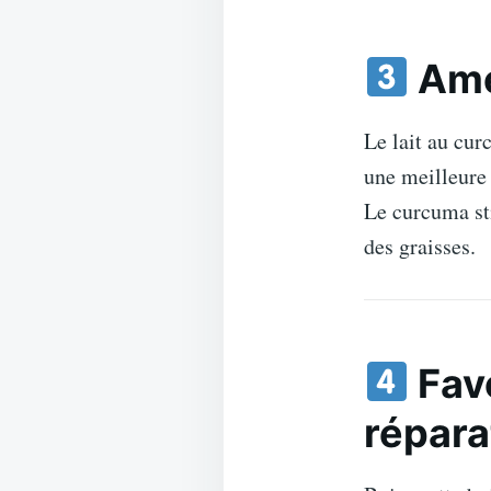
Amél
Le lait au cur
une meilleure 
Le curcuma sti
des graisses.
Fav
répara