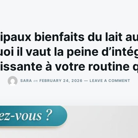
ipaux bienfaits du lait
oi il vaut la peine d’inté
issante à votre routine 
ON
on
SARA
FEBRUARY 24, 2026
LEAVE A COMMENT
LES
10
PRI
BIE
DU
LAI
AU
CU
—
ET