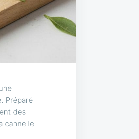
 une
e. Préparé
vent des
a cannelle