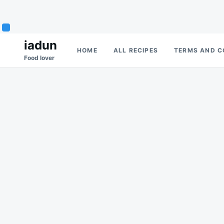
Skip
Search
iadun
HOME
ALL RECIPES
TERMS AND C
to
for:
Food lover
content