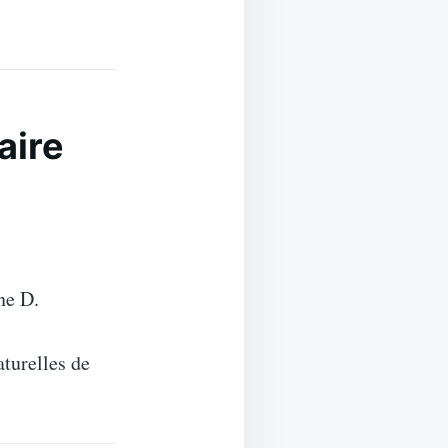
aire
ne D.
turelles de