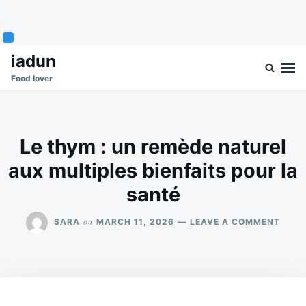
Skip
Search
iadun
to
for:
Food lover
content
Le thym : un remède naturel
aux multiples bienfaits pour la
santé
ON
on
SARA
MARCH 11, 2026
LEAVE A COMMENT
LE
THY
:
UN
REMÈ
NATU