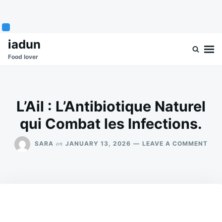
Skip
Search
iadun
to
for:
Food lover
content
L’Ail : L’Antibiotique Naturel
qui Combat les Infections.
ON
on
SARA
JANUARY 13, 2026
LEAVE A COMMENT
L’AI
:
L’A
NAT
QUI
COM
LES
INF