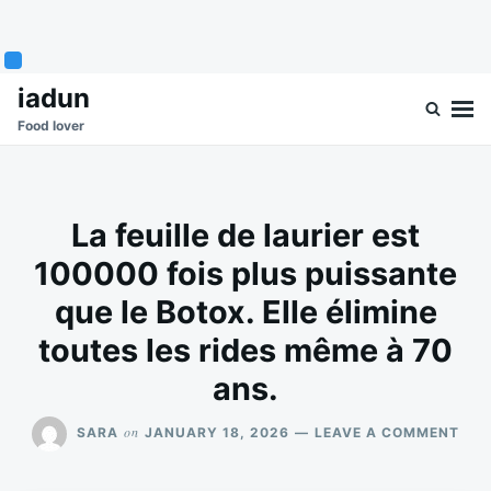
Skip
Search
iadun
to
for:
Food lover
content
La feuille de laurier est
100000 fois plus puissante
que le Botox. Elle élimine
toutes les rides même à 70
ans.
ON
on
SARA
JANUARY 18, 2026
LEAVE A COMMENT
LA
FEU
DE