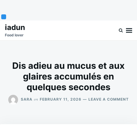
Skip
Search
iadun
to
for:
Food lover
content
Dis adieu au mucus et aux
glaires accumulés en
quelques secondes
ON
on
SARA
FEBRUARY 11, 2026
LEAVE A COMMENT
DIS
ADI
AU
MU
ET
AU