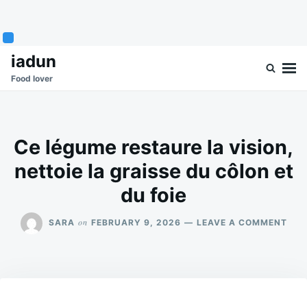
Skip
Search
iadun
to
for:
Food lover
content
Ce légume restaure la vision,
nettoie la graisse du côlon et
du foie
ON
on
SARA
FEBRUARY 9, 2026
LEAVE A COMMENT
CE
LÉG
RES
LA
VISI
NET