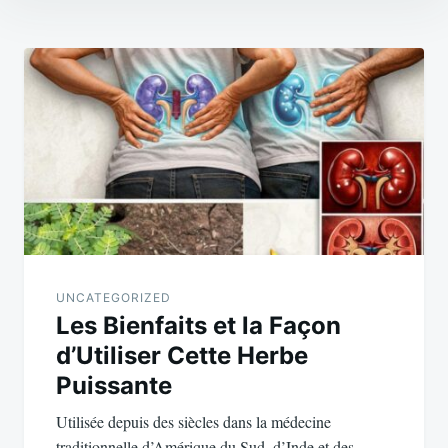
Post
navigation
UNCATEGORIZED
Les Bienfaits et la Façon
d’Utiliser Cette Herbe
Puissante
Utilisée depuis des siècles dans la médecine
traditionnelle d’Amérique du Sud, d’Inde et des